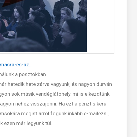
ymasra-es-az…
nálunk a posztokban
már hetedik hete zárva vagyunk, és nagyon durván
yon sok másik vendéglátóhely, mi is elkezdtünk
agyon nehéz visszajönni. Ha ezt a pénzt sikerül
emsokára megint arról fogunk inkább e-mailezni,
k ezen már legyünk túl.