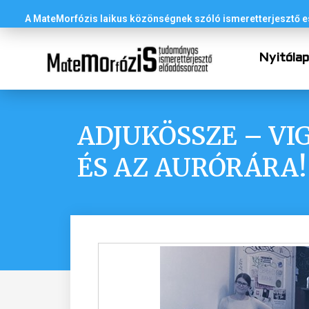
A MateMorfózis laikus közönségnek szóló ismeretterjesztő
Nyitóla
ADJUKÖSSZE – V
ÉS AZ AURÓRÁRA!