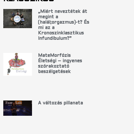
„Miért neveztétek át
megint a
(halál;orgazmus)-t? És
mi az a
Kronoszinklasztikus
Infundibulum?”
MateMorfózis
Életségi – ingyenes
szórakoztató
beszélgetések
A változás pillanata