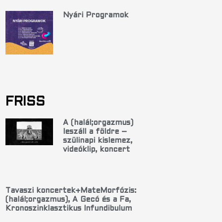
Nyári Programok
FRISS
A (halál;orgazmus)
leszáll a földre –
szülinapi kislemez,
videóklip, koncert
Tavaszi koncertek+MateMorfózis:
(halál;orgazmus), A Gecó és a Fa,
Kronoszinklasztikus Infundibulum