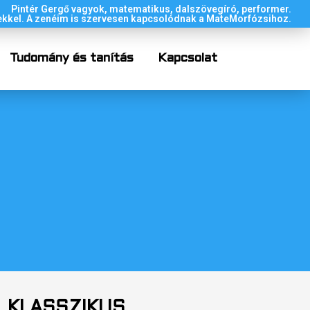
Pintér Gergő vagyok, matematikus, dalszövegíró, performer.
kkel. A zenéim is szervesen kapcsolódnak a MateMorfózsihoz.
Tudomány és tanítás
Kapcsolat
KLASSZIKUS