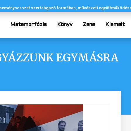
 eseménysorozat szerteágazó formában, művészeti együttműködése
p
Matemorfózis
Könyv
Zene
Kiemelt
IGYÁZZUNK EGYMÁSRA