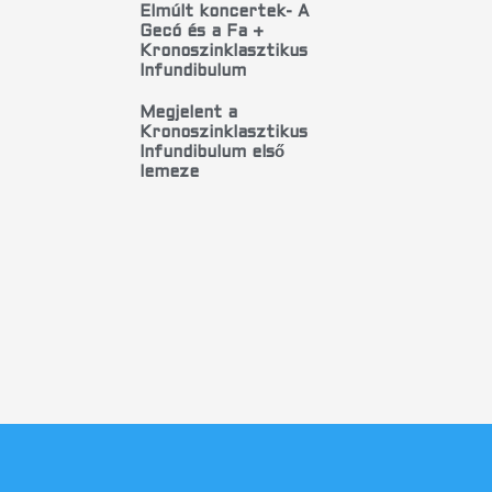
Elmúlt koncertek- A
Gecó és a Fa +
Kronoszinklasztikus
Infundibulum
Megjelent a
Kronoszinklasztikus
Infundibulum első
lemeze