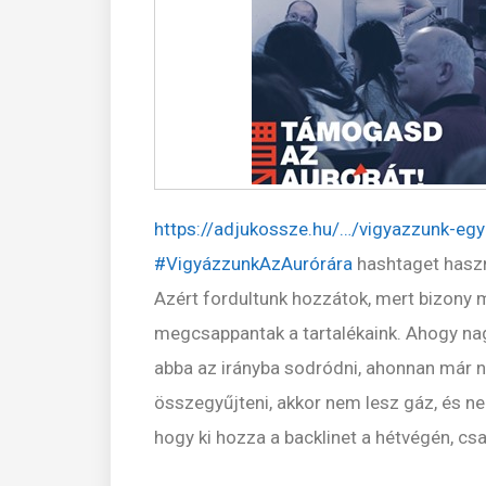
https://adjukossze.hu/…/vigyazzunk-eg
#VigyázzunkAzAurórára
hashtaget hasz
Azért fordultunk hozzátok, mert bizony 
megcsappantak a tartalékaink. Ahogy nag
abba az irányba sodródni, ahonnan már n
összegyűjteni, akkor nem lesz gáz, és n
hogy ki hozza a backlinet a hétvégén, csa