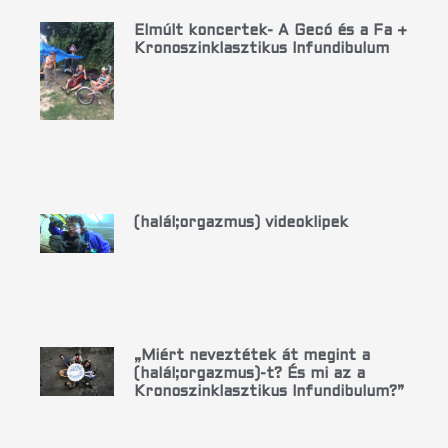
Elmúlt koncertek- A Gecó és a Fa +
Kronoszinklasztikus Infundibulum
(halál;orgazmus) videoklipek
„Miért neveztétek át megint a
(halál;orgazmus)-t? És mi az a
Kronoszinklasztikus Infundibulum?”