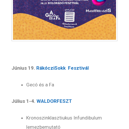
Június 19.
RákócziSokk Fesztivál
Gecó és a Fa
Július 1-4.
WALDORFESZT
Kronoszinklasztiukus Infundibulum
lemezbemutató