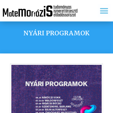
Tudomány és tanítás
NYÁRI PROGRAMOK