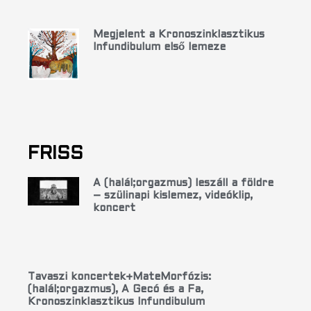
Megjelent a Kronoszinklasztikus
Infundibulum első lemeze
FRISS
A (halál;orgazmus) leszáll a földre
– szülinapi kislemez, videóklip,
koncert
Tavaszi koncertek+MateMorfózis:
(halál;orgazmus), A Gecó és a Fa,
Kronoszinklasztikus Infundibulum