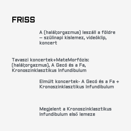
FRISS
A (halál;orgazmus) leszáll a földre
– szülinapi kislemez, videóklip,
koncert
Tavaszi koncertek+MateMorfózis:
(halál;orgazmus), A Gecó és a Fa,
Kronoszinklasztikus Infundibulum
Elmúlt koncertek- A Gecó és a Fa +
Kronoszinklasztikus Infundibulum
Megjelent a Kronoszinklasztikus
Infundibulum első lemeze