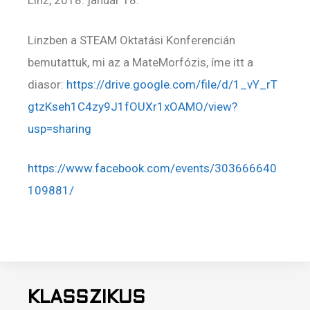
Linz, 2018. január 18.
Linzben a STEAM Oktatási Konferencián
bemutattuk, mi az a MateMorfózis, íme itt a
diasor:
https://drive.google.com/file/d/1_vY_rT
gtzKseh1C4zy9J1fOUXr1xOAMO/view?
usp=sharing
https://www.facebook.com/events/303666640
109881/
KLASSZIKUS