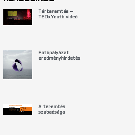
Térteremtés –
TEDxYouth videó
Fotópályázat
eredményhirdetés
A teremtés
szabadsága