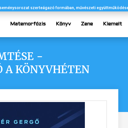
 eseménysorozat szerteágazó formában, művészeti együttműködése
p
Matemorfózis
Könyv
Zene
Kiemelt
MTÉSE −
 A KÖNYVHÉTEN