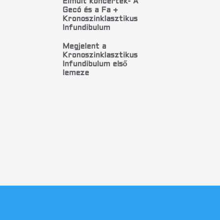
Elmúlt koncertek- A
Gecó és a Fa +
Kronoszinklasztikus
Infundibulum
Megjelent a
Kronoszinklasztikus
Infundibulum első
lemeze