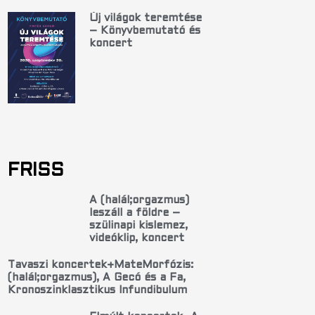
Új világok teremtése
– Könyvbemutató és
koncert
FRISS
A (halál;orgazmus)
leszáll a földre –
szülinapi kislemez,
videóklip, koncert
Tavaszi koncertek+MateMorfózis:
(halál;orgazmus), A Gecó és a Fa,
Kronoszinklasztikus Infundibulum