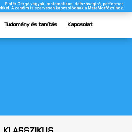
Pintér Gergő vagyok, matematikus, dalszövegíró, performer.
kkel. A zenéim is szervesen kapcsolódnak a MateMorfózsihoz.
Tudomány és tanítás
Kapcsolat
KLASSZIKUS