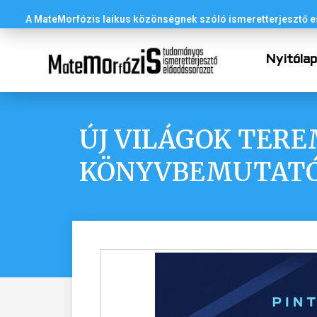
A MateMorfózis laikus közönségnek szóló ismeretterjesztő
Nyitóla
ÚJ VILÁGOK TERE
KÖNYVBEMUTATÓ