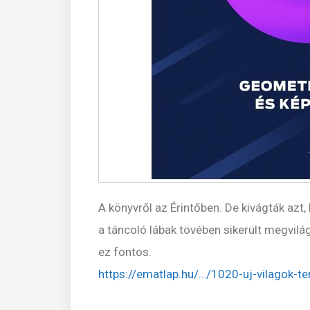
A könyvről az Érintőben. De kivágták azt
a táncoló lábak tövében sikerült megvil
ez fontos.
https://ematlap.hu/…/1020-uj-vilagok-t