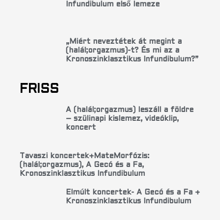
Infundibulum első lemeze
„Miért neveztétek át megint a
(halál;orgazmus)-t? És mi az a
Kronoszinklasztikus Infundibulum?”
FRISS
A (halál;orgazmus) leszáll a földre
– szülinapi kislemez, videóklip,
koncert
Tavaszi koncertek+MateMorfózis:
(halál;orgazmus), A Gecó és a Fa,
Kronoszinklasztikus Infundibulum
Elmúlt koncertek- A Gecó és a Fa +
Kronoszinklasztikus Infundibulum