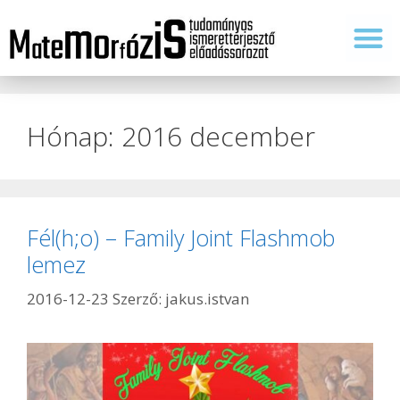
Tudomány és tanítás
Hónap:
2016 december
Fél(h;o) – Family Joint Flashmob
lemez
2016-12-23
Szerző:
jakus.istvan