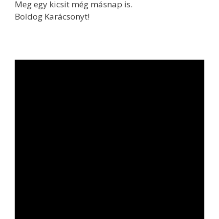
Meg egy kicsit még másnap is.
Boldog Karácsonyt!