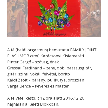
A fél(halál;orgazmus) bemutatja FAMILY JOINT
FLASHMOB című Karácsonyi Kislemezét!
Pintér Gergő – szöveg, ének
Gressai Ferdinánd – zene, dob, basszusgitár,
gitár, szinti, vokál, felvétel, borító
Káldi Zsolt – bárány, pulikutya, oroszlán
Varga Bence – keverés és master
A felvétel készült 12 óra alatt 2016.12.20.
hajnalán a Keleti Blokkban.