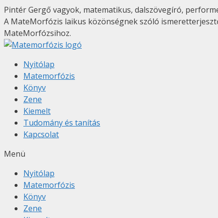
Kilépés
Pintér Gergő vagyok, matematikus, dalszövegíró, performe
a
A MateMorfózis laikus közönségnek szóló ismeretterjesz
tartalomba
MateMorfózsihoz.
Nyitólap
Matemorfózis
Könyv
Zene
Kiemelt
Tudomány és tanítás
Kapcsolat
Menü
Nyitólap
Matemorfózis
Könyv
Zene