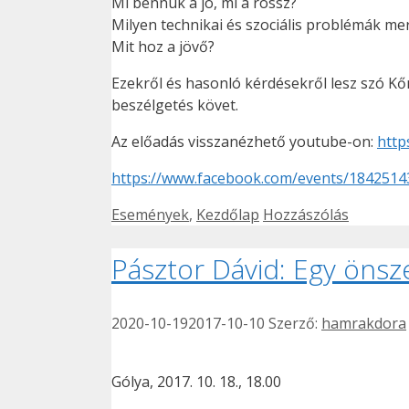
Mi bennük a jó, mi a rossz?
Milyen technikai és szociális problémák mer
Mit hoz a jövő?
Ezekről és hasonló kérdésekről lesz szó K
beszélgetés követ.
Az előadás visszanézhető youtube-on:
http
https://www.facebook.com/events/184251
Kategória
Események
,
Kezdőlap
Hozzászólás
Pásztor Dávid: Egy ön
2020-10-19
2017-10-10
Szerző:
hamrakdora
Gólya, 2017. 10. 18., 18.00