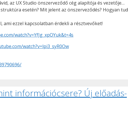
vid, az UX Studio önszerveződő cég alapítója és vezetője…
ti struktúra esetén? Mit jelent az önszerveződés? Hogyan tud
, ami ezzel kapcsolatban érdekli a résztvevőket!
be.com/watch?v=YfJg_xpOYuk&t=4s
utube.com/watch?v=lpi3_syR0Ow
39790696/
int információcsere? Új előadás-