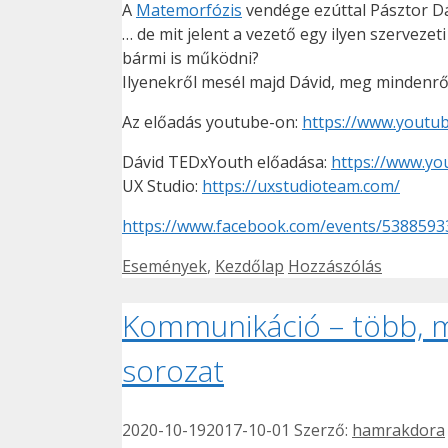
A
Matemorfózis
vendége ezúttal Pásztor Dá
… de mit jelent a vezető egy ilyen szerveze
bármi is működni?
Ilyenekről mesél majd Dávid, meg mindenről
Az előadás youtube-on:
https://www.youtu
Dávid TEDxYouth előadása:
https://www.yo
UX Studio:
https://uxstudioteam.com/
https://www.facebook.com/events/5388593
Kategória
Események
,
Kezdőlap
Hozzászólás
Kommunikáció – több, m
sorozat
2020-10-19
2017-10-01
Szerző:
hamrakdora