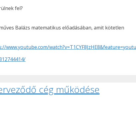
ülnek fel?
őműves Balázs matematikus előadásában, amit kötetlen
s://www.youtube.com/watch?v=T1CYF8JzHE8&feature=youtu
4312744414/
szerveződő cég működése