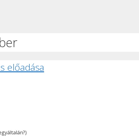
ber
zs előadása
egyáltalán?)