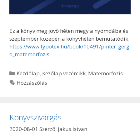
Ez a könyv meg jövő héten megy a nyomdába és
szeptember közepén a könyvhéten bemutatódik.
https://www.typotex.hu/book/10491/pinter_gerg
o_matemorfozis
Kezdőlap
,
Kezőlap vezércikk
,
Matemorfózis
Hozzászólás
Könyvszivárgás
2020-08-01
Szerző:
jakus.istvan