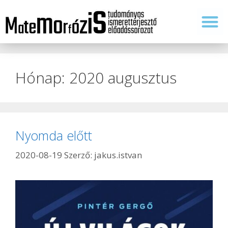
Tudomány és tanítás
Hónap:
2020 augusztus
Nyomda előtt
2020-08-19
Szerző:
jakus.istvan